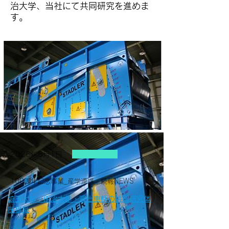
治大学、当社にて共同研究を進めま
す。
Jess Wilder
2026年5月1日
100周年記念事業_産学連携 続報NEWS
埼玉大学・明治大学・富士車輌の共同研究体
制構築