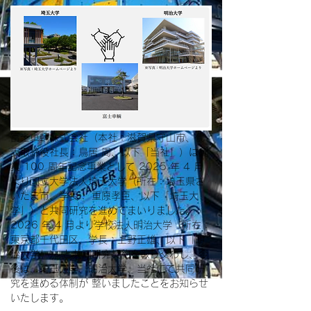
富士車輌株式会社（本社：滋賀県守山市、代
表取締役社長：鳥居 周、以下「当社」）は創
業 100 周年記念事業として 2025 年 4 月
より国立大学法人埼玉大学（所在：埼玉県さ
いたま市、学長： 重原孝臣、以下「埼玉大
学」）と共同研究を進めてまいりました。 
2026 年 4 月より学校法人明治大学（所在：
東京都千代田区、学長：上野正雄、以下「明
治大学」） と共同研究契約を取り交わし、今
後は、埼玉大学、明治大学、当社にて共同研
究を進める体制が 整いましたことをお知らせ
いたします。