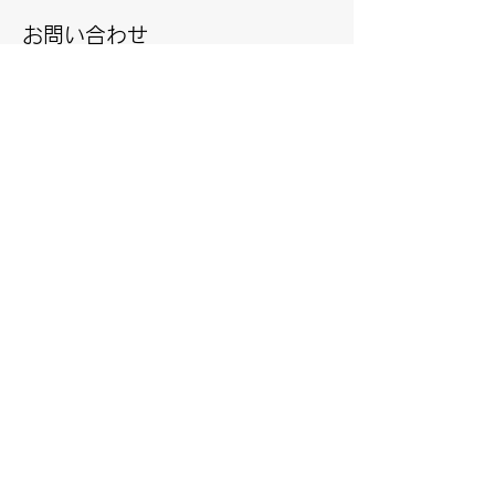
お問い合わせ
本サイトのクッキーポリシーに関するご質
問やお問い合わせは、下記までご連絡くだ
さい。
富士車輌株式会社
[お問い合わせ先：代表電話番号または問い
合わせフォームまでお願いいたします]